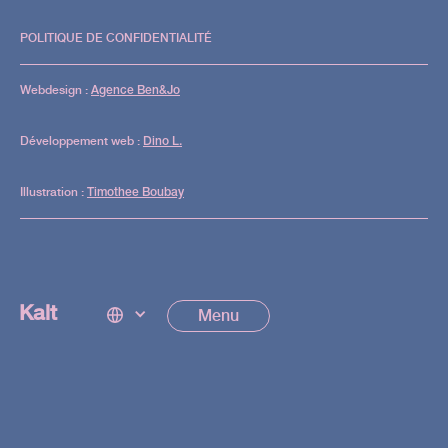
POLITIQUE DE CONFIDENTIALITÉ
Webdesign :
Agence Ben&Jo
Développement web :
Dino L.
Illustration :
Timothee Boubay
Kalt
Kalt
Kalt
Menu
Menu
Menu