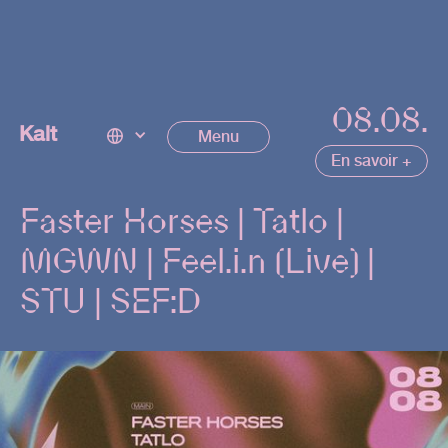
08.08.
Next
Kalt
Menu
Event
En savoir +
Faster Horses | Tatlo |
MGWN | Feel.i.n (Live) |
STU | SEF:D