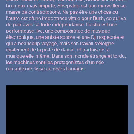
brumeux mais limpide, Sleepstep est une merveilleuse
masse de contradictions. Ne pas être une chose ou
l'autre est d'une importance vitale pour Rush, ce qui va
de pair avec sa forte indépendance. Dasha est une
performeuse live, une compositrice de musique
électronique, une artiste sonore et une Dj respectée et
qui a beaucoup voyagé, mais son travail s'éloigne
également de la piste de danse, et parfois de la
musique elle-même. Dans son monde étrange et tordu,
les machines sont les protagonistes d'un néo-
romantisme, tissé de rêves humains.