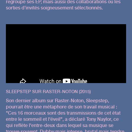
regroupe ses EP, mais aussi des collaborations ou les
sorties d’invités soigneusement sélectionnés.
SLEEPSTEP SUR RASTER-NOTON (2015)
Son dernier album sur Raster-Noton, Sleepstep,
pourrait être une métaphore de son travail musical :
"Ces 16 morceaux sont des transmissions de cet état
entre le sommeil et l'éveil", a déclaré Tony Naylor, ce
qui reflète l'entre-deux dans lequel sa musique se
trouve souvent. Dubby mais intense, brutal mais tendre,