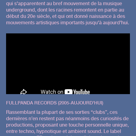
qui s'apparentent au bref mouvement de la musique
underground, dont les racines remontent en partie au
début du 20e siècle, et qui ont donné naissance à des
mouvements artistiques importants jusqu'à aujourd'hui.
FULLPANDA RECORDS (2005-AUJOURD’HUI)
Rassemblant la plupart de ses sorties “clubs”, ces
dernières n’en restent pas néanmoins des curiosités de
productions, proposant une touche personnelle unique,
entre techno, hypnotique et ambient sound. Le label